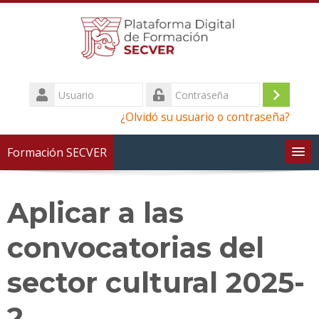
Saltar
al
contenido
principal
Usuario
Iniciar
Contraseña
¿Olvidó su usuario o contraseña?
sesión
(ingres
Formación SECVER
Aplicar a las
convocatorias del
sector cultural 2025-
2