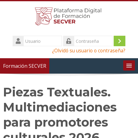
Saltar
al
contenido
principal
Usuario
Iniciar
Contraseña
¿Olvidó su usuario o contraseña?
sesión
(ingres
Formación SECVER
Piezas Textuales.
Multimediaciones
para promotores
culturales 2026