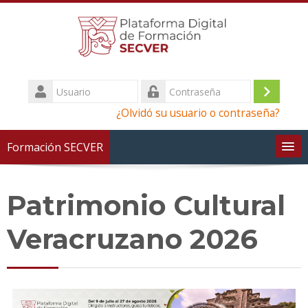
Saltar
al
contenido
principal
Usuario
Iniciar
Contraseña
¿Olvidó su usuario o contraseña?
sesión
(ingres
Formación SECVER
Patrimonio Cultural
Veracruzano 2026