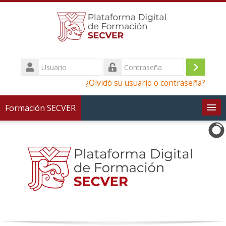
Saltar
al
contenido
principal
Usuario
Iniciar
Contraseña
¿Olvidó su usuario o contraseña?
sesión
(ingres
Formación SECVER